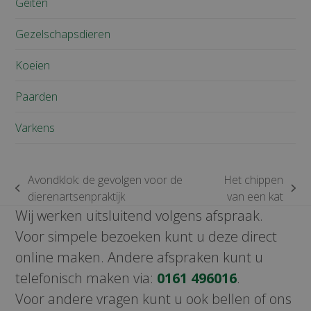
Geiten
Gezelschapsdieren
Koeien
Paarden
Varkens
Avondklok: de gevolgen voor de
Het chippen
previous
next
dierenartsenpraktijk
van een kat
post:
post:
Wij werken uitsluitend volgens afspraak.
Voor simpele bezoeken kunt u deze direct
online maken. Andere afspraken kunt u
telefonisch maken via:
0161 496016
.
Voor andere vragen kunt u ook bellen of ons