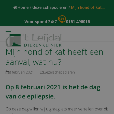
Home
/
Gezelschapsdieren
/
Mijn hond of kat...
Voor spoed 24/7
0161 496016
Open
Close
mobile
mobile
Mijn hond of kat heeft een
menu
menu
aanval, wat nu?
8 februari 2021
Gezelschapsdieren
Op 8 februari 2021 is het de dag
van de epilepsie.
Op deze dag willen wij u graag iets meer vertellen over dit