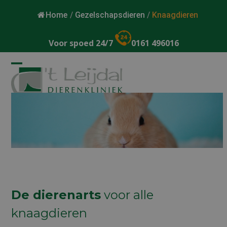
Home
/
Gezelschapsdieren
/
Knaagdieren
Voor spoed 24/7
0161 496016
Open
Close
mobile
mobile
menu
menu
De dierenarts
voor alle
knaagdieren