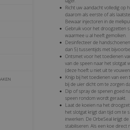
lager.
Richt uw aandacht volledig op 
daarom als eerste of als laatste
Bewaar injectoren in de melkput
Gebruik voor het droogzetten
waarmee u al heeft gemolken.
Desinfecteer de handschoenen 
dan 5) tussentijds met bijvoorbee
Ontsmet voor het toedienen van 
van de speen naar het slotgat w
(deze hoeft u niet uit te vouwen
Knijp bij het toedienen van een
MAKEN
bij de uier dicht om te zorgen d
Dip of spray de spenen goed na
speen rondom wordt geraakt.
Laat de koeien na het droogzet
het slotgat krijgt dan tijd om t
inwerken. De OrbeSeal krijgt de
stabiliseren. Als een koe direc