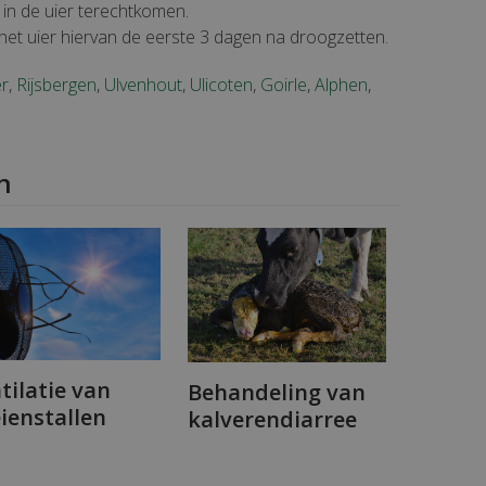
 in de uier terechtkomen.
het uier hiervan de eerste 3 dagen na droogzetten.
r
,
Rijsbergen
,
Ulvenhout
,
Ulicoten
,
Goirle
,
Alphen
,
n
tilatie van
Behandeling van
ienstallen
kalverendiarree