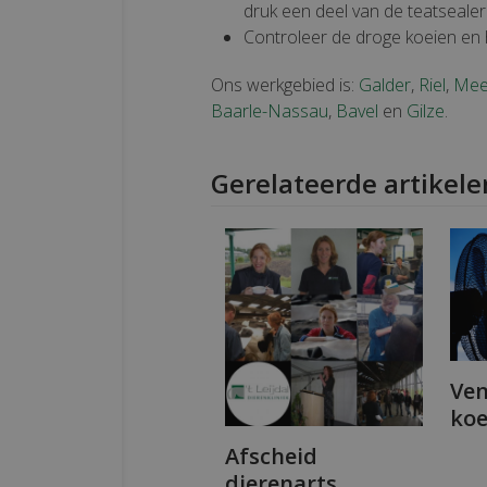
druk een deel van de teatsealer
Controleer de droge koeien en 
Ons werkgebied is:
Galder
,
Riel
,
Mee
Baarle-Nassau
,
Bavel
en
Gilze
.
Gerelateerde artikele
Ven
koe
Afscheid
dierenarts