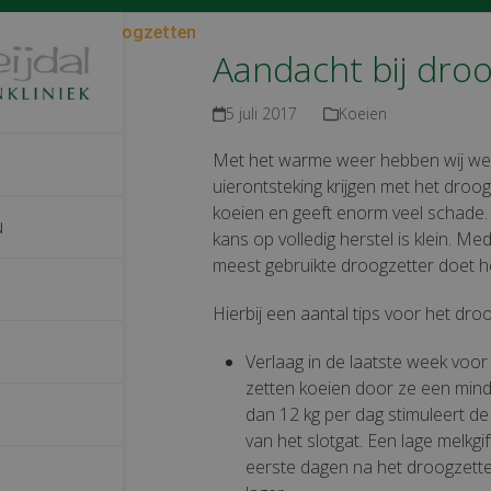
andacht bij droogzetten
Aandacht bij dro
5 juli 2017
Koeien
Met het warme weer hebben wij weer
uierontsteking krijgen met het droog
koeien en geeft enorm veel schade.
N
kans op volledig herstel is klein. 
meest gebruikte droogzetter doet hel
Hierbij een aantal tips voor het dro
Verlaag in de laatste week voo
zetten koeien door ze een minde
dan 12 kg per dag stimuleert de
van het slotgat. Een lage melkgi
eerste dagen na het droogzette