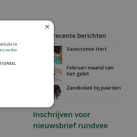
×
Meest recente berichten
ebsite te
Vasectomie Hert
es verder
TIONEEL
Februari maand van
het gebit
Zandkoliek bij paarden
Inschrijven voor
nieuwsbrief rundvee