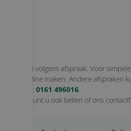
 uitsluitend volgens afspraak. Voor simpel
e direct online maken. Andere afspraken k
h maken via:
0161 496016
.
e vragen kunt u ook bellen of ons contact