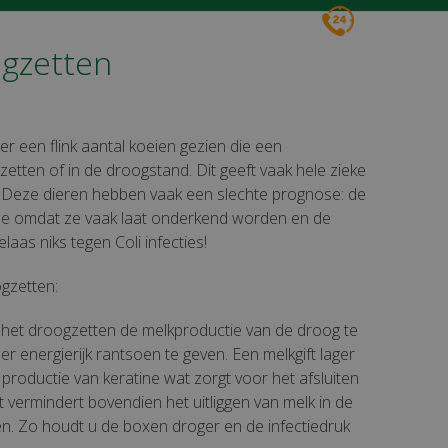
Voor spoed 24/7
0161 496016
ogzetten
 een flink aantal koeien gezien die een
zetten of in de droogstand. Dit geeft vaak hele zieke
 Deze dieren hebben vaak een slechte prognose: de
Mede omdat ze vaak laat onderkend worden en de
aas niks tegen Coli infecties!
ogzetten:
r het droogzetten de melkproductie van de droog te
r energierijk rantsoen te geven. Een melkgift lager
 productie van keratine wat zorgt voor het afsluiten
ft vermindert bovendien het uitliggen van melk in de
n. Zo houdt u de boxen droger en de infectiedruk