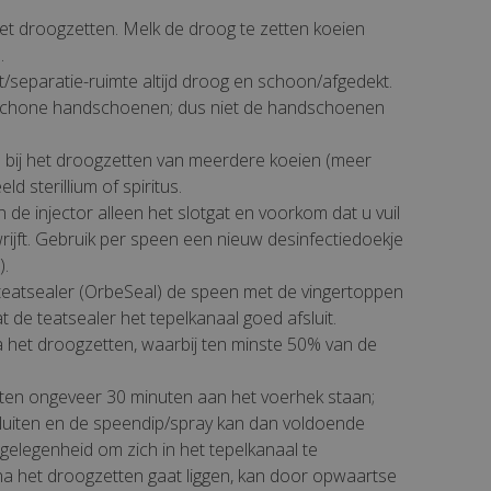
het droogzetten. Melk de droog te zetten koeien
.
/separatie-ruimte altijd droog en schoon/afgedekt.
 schone handschoenen; dus niet de handschoenen
bij het droogzetten van meerdere koeien (meer
ld sterillium of spiritus.
de injector alleen het slotgat en voorkom dat u vuil
rijft. Gebruik per speen een nieuw desinfectiedoekje
).
 teatsealer (OrbeSeal) de speen met de vingertoppen
at de teatsealer het tepelkanaal goed afsluit.
 het droogzetten, waarbij ten minste 50% van de
ten ongeveer 30 minuten aan het voerhek staan;
e sluiten en de speendip/spray kan dan voldoende
 gelegenheid om zich in het tepelkanaal te
t na het droogzetten gaat liggen, kan door opwaartse