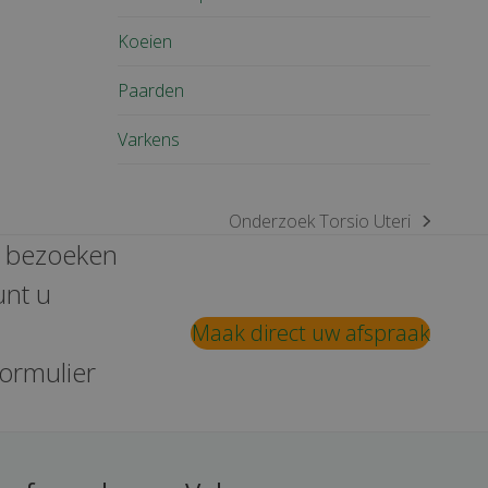
Koeien
Paarden
Varkens
Onderzoek Torsio Uteri
next
e bezoeken
post:
unt u
Maak direct uw afspraak
formulier