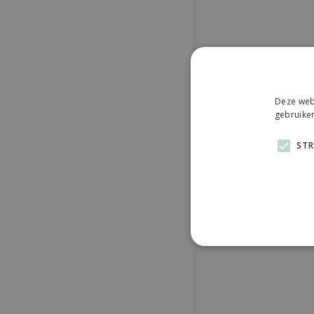
Deze webs
gebruiken
STR