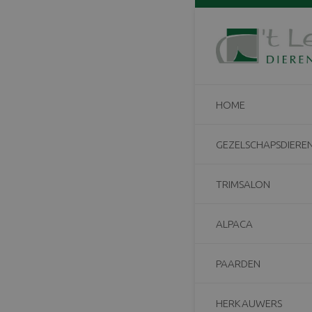
Home
/
Koeien
/
A
HOME
GEZELSCHAPSDIERE
TRIMSALON
ALPACA
PAARDEN
HERKAUWERS