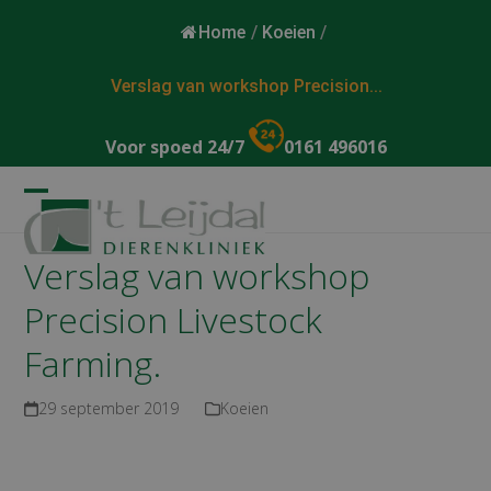
Home
/
Koeien
/
Verslag van workshop Precision...
Voor spoed 24/7
0161 496016
Open
Close
mobile
mobile
Verslag van workshop
menu
menu
Precision Livestock
Farming.
29 september 2019
Koeien