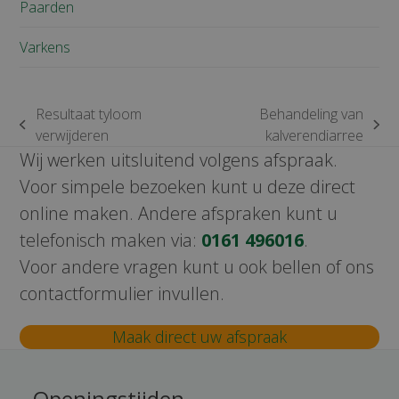
Paarden
Varkens
Resultaat tyloom
Behandeling van
previous
next
verwijderen
kalverendiarree
post:
post:
Wij werken uitsluitend volgens afspraak.
Voor simpele bezoeken kunt u deze direct
online maken. Andere afspraken kunt u
telefonisch maken via:
0161 496016
.
Voor andere vragen kunt u ook bellen of ons
contactformulier invullen.
Maak direct uw afspraak
Openingstijden