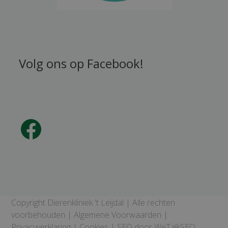
Volg ons op Facebook!
Facebook
Copyright Dierenkliniek 't Leijdal | Alle rechten
voorbehouden |
Algemene Voorwaarden
|
Privacyverklaring
|
Cookies
| SEO door
WeTalkSEO