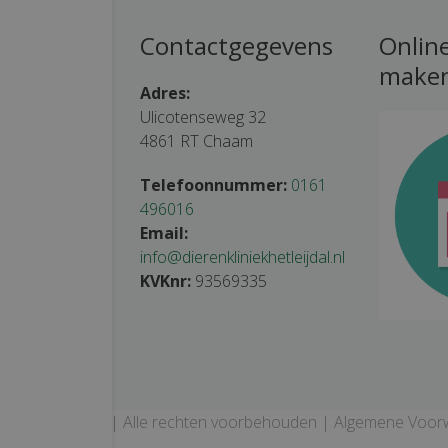
tijden
Contactgegevens
Onlin
make
tsluitend op
Adres:
Ulicotenseweg 32
4861 RT Chaam
 – 19.30 uur
– 19.30 uur
Telefoonnummer:
0161
0 – 18.30 uur
496016
00 – 18.30 uur
Email:
– 19.30 uur
info@dierenkliniekhetleijdal.nl
 – 12.30 uur
KVKnr:
93569335
oten
kliniek 't Leijdal | Alle rechten voorbehouden |
Algemene Voor