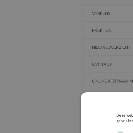
VARKENS
PRAKTIJK
NIEUWSOVERZICHT
CONTACT
ONLINE AFSPRAAK 
Gerelatee
Deze webs
gebruiken