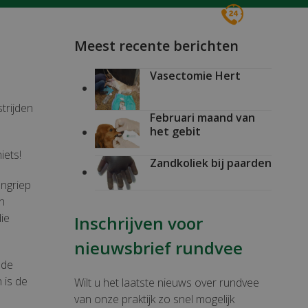
Voor spoed 24/7
0161 496016
Meest recente berichten
Vasectomie Hert
trijden
Februari maand van
het gebit
2
iets!
Zandkoliek bij paarden
engriep
en
ie
Inschrijven voor
nieuwsbrief rundvee
 de
 is de
Wilt u het laatste nieuws over rundvee
van onze praktijk zo snel mogelijk