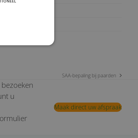
TIONEEL
Paarden
Varkens
bij
SAA-bepaling bij paarden
next
e bezoeken
post:
unt u
Maak direct uw afspraak
formulier