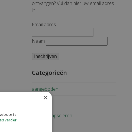
ontvangen? Vul dan hier uw email adres
in.
Email adres
Naam
Categorieën
aangeboden
×
Geiten
ebsite te
Gezelschapsdieren
es verder
Koeien