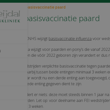
Nieuwe regels basisvaccinatie paard
regels basisvaccinatie paard
Paarden
ieuwe regels
: KNHS wijzigt
basisvaccinatie influenza
voor weds
ie voor influenza wijzigt voor paarden en pony’s die vanaf 202
N
Voor alle dieren die vóór 2022 geboren zijn verandert er dus n
ond de voor wedstrijden verplichte basisvaccinatie tegen paard
twee entingen, waarbij tussen beide entingen minimaal 3 weken 
den tijd zit. Daar wordt nu een derde enting aan toegevoegd, d
den na de tweede enting gegeven dient te zijn.
ngsenting verandert er niets: deze moet steeds binnen 1 jaar na
ng gegeven worden. Let op: voor deelname aan FEI wedstrijden
jn 6 maanden en 3 weken.