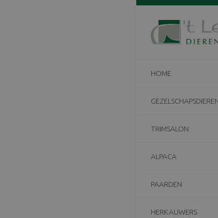
Home
/
Koeien
/
K
Kijk uit
15 augustus 20
HOME
GEZELSCHAPSDIERE
TRIMSALON
ALPACA
PAARDEN
HERKAUWERS