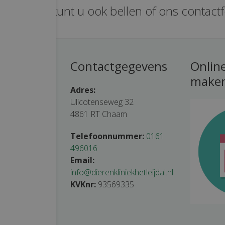
e vragen kunt u ook bellen of ons contact
tijden
Contactgegevens
Onlin
make
tsluitend op
Adres:
Ulicotenseweg 32
4861 RT Chaam
 – 19.30 uur
– 19.30 uur
Telefoonnummer:
0161
0 – 18.30 uur
496016
00 – 18.30 uur
Email:
– 19.30 uur
info@dierenkliniekhetleijdal.nl
 – 12.30 uur
KVKnr:
93569335
oten