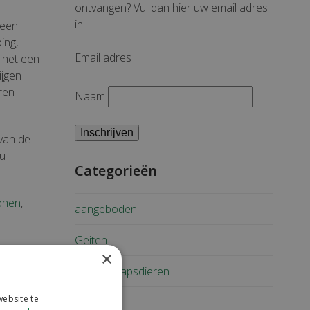
ontvangen? Vul dan hier uw email adres
in.
 een
ing,
Email adres
 het een
ijgen
eren
Naam
 van de
ou
Categorieën
phen
,
aangeboden
Geiten
×
Gezelschapsdieren
ebsite te
Koeien