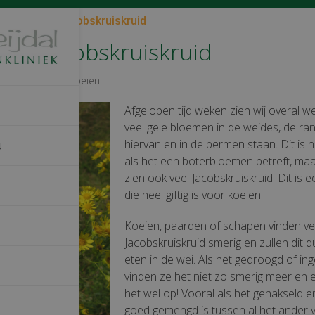
ijk uit voor Jacobskruiskruid
 voor Jacobskruiskruid
17
Geiten
,
Koeien
Afgelopen tijd weken zien wij overal w
veel gele bloemen in de weides, de ra
hiervan en in de bermen staan. Dit is n
N
als het een boterbloemen betreft, maa
zien ook veel Jacobskruiskruid. Dit is e
die heel giftig is voor koeien.
Koeien, paarden of schapen vinden ve
Jacobskruiskruid smerig en zullen dit d
eten in de wei. Als het gedroogd of inge
vinden ze het niet zo smerig meer en 
het wel op! Vooral als het gehakseld e
goed gemengd is tussen al het ander v