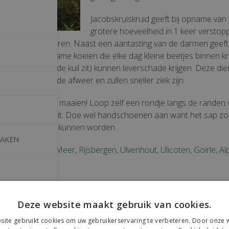
Jacobskruiskruid geeft bij opname van
grotere hoeveelheid in 1 keer verstopp
lust en vermageren. Naast een aantasting van de darmen geeft
de lever. Met name koeien die elke dag kleine beetjes binnen kr
kleine beetjes in de kuil zit) kunnen leverschade krijgen. Deze di
een verminderde afweer en zullen sneller ziek zijn.
 voordat je gaat maaien! Loop zelf een rondje langs de randen
k alle planten eruit. Doe wel handschoenen aan want het sap z
 huid opgenomen kunnen worden.
MAKEN
is:
Galder
,
Riel
,
Meer
,
Rijsbergen
,
Ulvenhout
,
Ulicoten
,
Goirle
,
Al
,
Bavel
en
Gilze
.
rde artikelen
Deze website maakt gebruik van cookies.
ite gebruikt cookies om uw gebruikerservaring te verbeteren. Door onze w