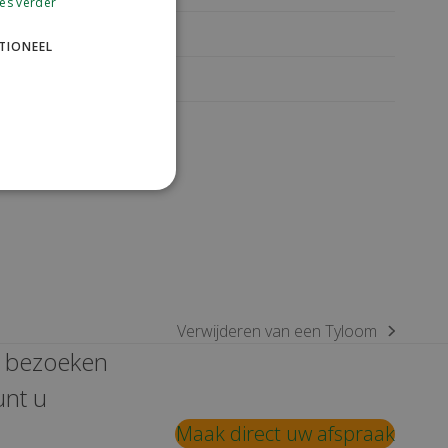
es verder
Paarden
TIONEEL
Varkens
van
ee
Verwijderen van een Tyloom
next
e bezoeken
post:
unt u
Maak direct uw afspraak