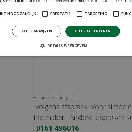
, stemt u in met alle cookies in overeenstemming met ons Cookiebeleid.
Le
IKT NOODZAKELIJK
PRESTATIE
TARGETING
FUNC
ALLES AFWIJZEN
ALLES ACCEPTEREN
Ventilatie van
Behandeling 
koeienstallen
kalverendiarr
DETAILS WEERGEVEN
s
Huetink
hoe een hoge fokwaarde tot uiting komt
 uitsluitend volgens afspraak. Voor simpel
e direct online maken. Andere afspraken k
h maken via:
0161 496016
.