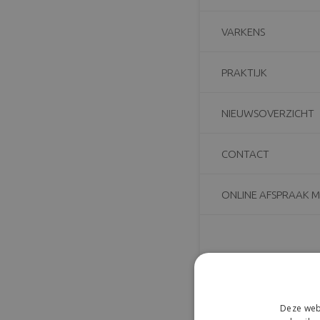
VARKENS
verminderde eet
PRAKTIJK
veel schade aan 
(doordat het in 
hebben hierdoor 
NIEUWSOVERZICHT
Let dus goed op
CONTACT
percelen en tre
mogelijk via de
ONLINE AFSPRAAK 
Ons werkgebied 
Baarle-Nassau
Gerelatee
Deze webs