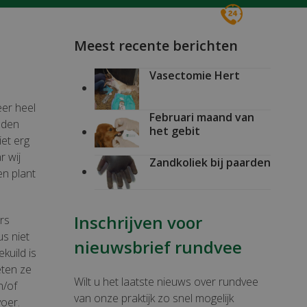
Voor spoed 24/7
0161 496016
Meest recente berichten
Vasectomie Hert
eer heel
Februari maand van
nden
het gebit
iet erg
r wij
Zandkoliek bij paarden
en plant
Inschrijven voor
rs
us niet
nieuwsbrief rundvee
kuild is
eten ze
Wilt u het laatste nieuws over rundvee
n/of
van onze praktijk zo snel mogelijk
oer.