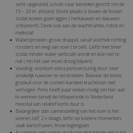
serie opgesteld, schuin naar beneden gericht om de
15 – 20 m. afstand. Beste plaats is boven de boxen
zodat koeien gaan liggen ( herkauwen en klauwen
ontlasten!!). Denk ook aan de wachtruimte, robot en
melkstal!
Watersproeien: grove druppel, vanaf voerhek richting
roosters en weg van voer ( broei!). Liefst met timer
zodat minder water verbruikt wordt én koe niet te
nat ( mn het uier moet droog blijven!)
Voeding: voorkom extra pensverzuring door zeer
smakelijk ruwvoer te verstrekken. Bewaar de beste
graskuil voor de zomer! Aandeel krachtvoer niet
verhogen. Pens heeft paar weken nodig om hier aan
te wennen terwijl de hitteperiode in Nederland
meestal van relatief korte duur is.
Belangrijker dan samenstelling van het voer is het
voeren zelf: 2 x daags, liefst op koelere momenten,
vaak aanschuiven, broei tegengaan.
Accepteer een lagere productie gedurende een paar