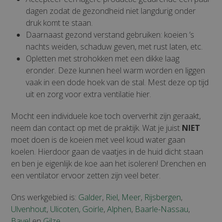
dagen zodat de gezondheid niet langdurig onder
druk komt te staan.
Daarnaast gezond verstand gebruiken: koeien ’s
nachts weiden, schaduw geven, met rust laten, etc.
Opletten met strohokken met een dikke laag
eronder. Deze kunnen heel warm worden en liggen
vaak in een dode hoek van de stal. Mest deze op tijd
uit en zorg voor extra ventilatie hier.
Mocht een individuele koe toch oververhit zijn geraakt,
neem dan contact op met de praktijk. Wat je juist
NIET
moet doen is de koeien met veel koud water gaan
koelen. Hierdoor gaan de vaatjes in de huid dicht staan
en ben je eigenlijk de koe aan het isoleren! Drenchen en
een ventilator ervoor zetten zijn veel beter.
Ons werkgebied is:
Galder
,
Riel
,
Meer
,
Rijsbergen
,
Ulvenhout
,
Ulicoten
,
Goirle
,
Alphen
,
Baarle-Nassau
,
Bavel
en
Gilze
.