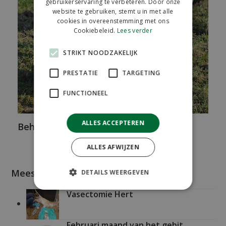
gebruikerservaring te verbeteren. Door onze
website te gebruiken, stemt u in met alle
cookies in overeenstemming met ons
Cookiebeleid.
Lees verder
STRIKT NOODZAKELIJK
PRESTATIE
TARGETING
FUNCTIONEEL
ALLES ACCEPTEREN
Behandeling van kalverendiarree
ALLES AFWIJZEN
Meest recente berichten
DETAILS WEERGEVEN
Vasectomie Hert
Februari maand van het gebit