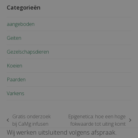
Categorieën
aangeboden
Geiten
Gezelschapsdieren
Koeien
Paarden
Varkens
Gratis onderzoek
Epigenetica: hoe een hoge
previous
next
bij CaMg infusen
fokwaarde tot uiting komt
post:
post:
Wij werken uitsluitend volgens afspraak.