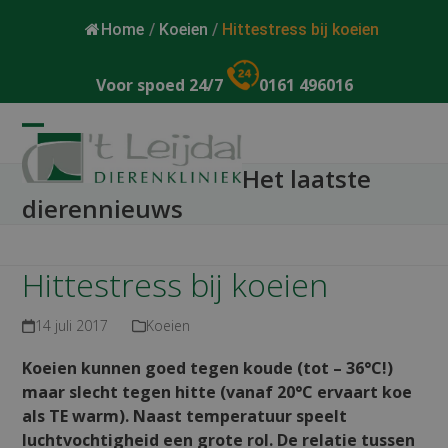
Home
/
Koeien
/
Hittestress bij koeien
Voor spoed 24/7
0161 496016
Open
Close
Het laatste
mobile
mobile
dierennieuws
menu
menu
Hittestress bij koeien
14 juli 2017
Koeien
Koeien kunnen goed tegen koude (tot – 36°C!)
maar slecht tegen hitte (vanaf 20°C ervaart koe
als TE warm). Naast temperatuur speelt
luchtvochtigheid een grote rol. De relatie tussen