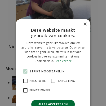
×
Deze website maakt
gebruik van cookies.
Deze website gebruikt cookies om uw
Nieuwe gezelschapsdierenarts
gebruikerservaring te verbeteren. Door onze
website te gebruiken, stemt u in met alle
cookies in overeenstemming met ons
Cookiebeleid.
Lees verder
Meest recente berichten
STRIKT NOODZAKELIJK
Vasectomie Hert
PRESTATIE
TARGETING
FUNCTIONEEL
Februari maand van het gebit
ALLES ACCEPTEREN