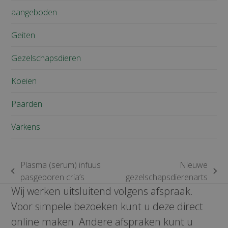
aangeboden
Geiten
Gezelschapsdieren
Koeien
Paarden
Varkens
Plasma (serum) infuus
Nieuwe
previous
next
pasgeboren cria’s
gezelschapsdierenarts
post:
post:
Wij werken uitsluitend volgens afspraak.
Voor simpele bezoeken kunt u deze direct
online maken. Andere afspraken kunt u