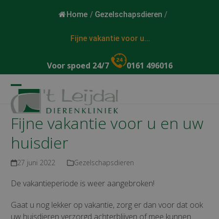
Home
/
Gezelschapsdieren
/
Fijne vakantie voor u...
Voor spoed 24/7
0161 496016
Open
Close
mobile
mobile
Fijne vakantie voor u en uw
menu
menu
huisdier
27 juni 2022
Gezelschapsdieren
De vakantieperiode is weer aangebroken!
Gaat u nog lekker op vakantie, zorg er dan voor dat ook
uw huisdieren verzorgd achterblijven of mee kunnen.