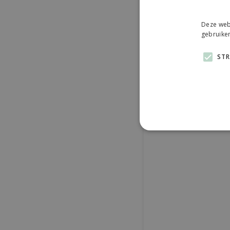
Deze webs
gebruiken
STR