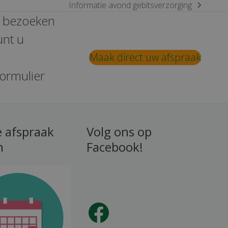
Informatie avond gebitsverzorging
next
e bezoeken
post:
unt u
Maak direct uw afspraak
formulier
e afspraak
Volg ons op
n
Facebook!
Facebook