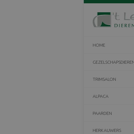
Home
/
Gezelscha
Aangepa
Carnava
HOME
10 februari 201
Aangepaste open
GEZELSCHAPSDIERE
Zaterdag 10-02
Maandag 12-02
TRIMSALON
Dinsdag 13-02
ALPACA
Voor spoedgeval
PAARDEN
HERKAUWERS