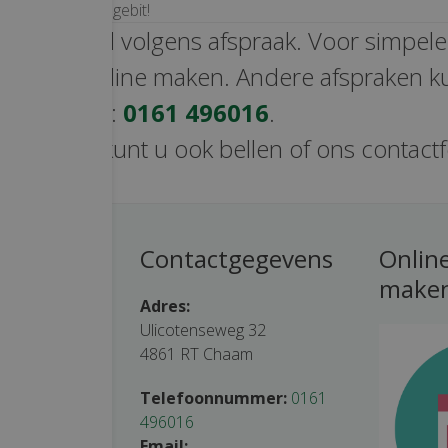
e maand van het gebit!
 uitsluitend volgens afspraak. Voor simpel
e direct online maken. Andere afspraken k
h maken via:
0161 496016
.
e vragen kunt u ook bellen of ons contact
tijden
Contactgegevens
Onlin
make
tsluitend op
Adres:
Ulicotenseweg 32
4861 RT Chaam
 – 19.30 uur
– 19.30 uur
Telefoonnummer:
0161
0 – 18.30 uur
496016
00 – 18.30 uur
Email: