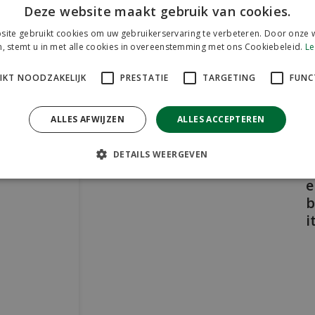
H
a
Deze website maakt gebruik van cookies.
e
ite gebruikt cookies om uw gebruikerservaring te verbeteren. Door onze w
r
, stemt u in met alle cookies in overeenstemming met ons Cookiebeleid.
Le
t
v
a
IKT NOODZAKELIJK
PRESTATIE
TARGETING
FUNC
ALLES AFWIJZEN
ALLES ACCEPTEREN
e
t
DETAILS WEERGEVEN
g
e
i