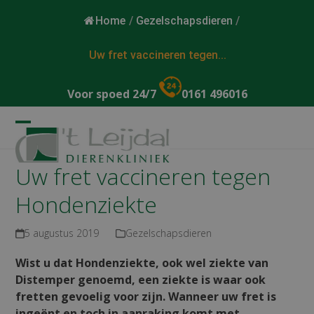
Home
/
Gezelschapsdieren
/
Uw fret vaccineren tegen...
Voor spoed 24/7
0161 496016
Open
Close
mobile
mobile
Uw fret vaccineren tegen
menu
menu
Hondenziekte
5 augustus 2019
Gezelschapsdieren
Wist u dat Hondenziekte, ook wel ziekte van
Distemper genoemd, een ziekte is waar ook
fretten gevoelig voor zijn. Wanneer uw fret is
ingeënt en toch in aanraking komt met