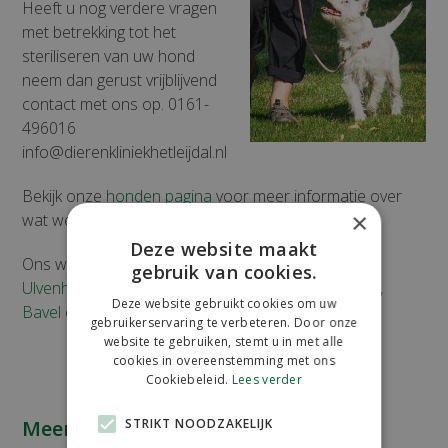
Heeft u nog verdere vragen
met betrekking tot het
steriliseren van uw hond
neem dan gerust vrijblijvend
contact met ons op. 0161-
496016
info@dierenkliniekhetleijdal.nl
Bekijk onze
honden pagina
voor meer informatie over
×
wat we voor uw hond kunnen betekenen.
Deze website maakt
Ons werkgebied is:
Galder
,
Riel
,
Meer
,
Rijsbergen
,
gebruik van cookies.
Ulvenhout
,
Ulicoten
,
Goirle
,
Alphen
,
Baarle-Nassau
,
Deze website gebruikt cookies om uw
Bavel
en
Gilze
.
gebruikerservaring te verbeteren. Door onze
website te gebruiken, stemt u in met alle
cookies in overeenstemming met ons
Cookiebeleid.
Lees verder
Meer informatie nodig? Vul dan
STRIKT NOODZAKELIJK