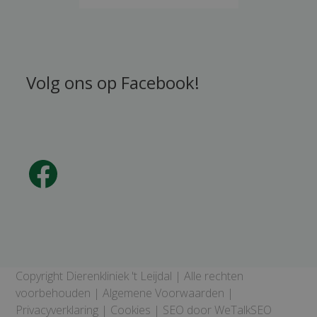
Volg ons op Facebook!
Facebook
Copyright Dierenkliniek 't Leijdal | Alle rechten
voorbehouden |
Algemene Voorwaarden
|
Privacyverklaring
|
Cookies
| SEO door
WeTalkSEO