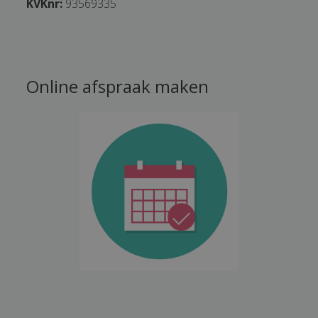
KVKnr:
93569335
Online afspraak maken