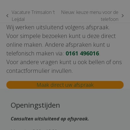
Vacature Trimsalon ’t
Nieuw: keuze menu voor de
previous
next
Leijdal
telefoon
post:
post:
Wij werken uitsluitend volgens afspraak.
Voor simpele bezoeken kunt u deze direct
online maken. Andere afspraken kunt u
telefonisch maken via:
0161 496016
.
Voor andere vragen kunt u ook bellen of ons
contactformulier invullen.
Maak direct uw afspraak
Openingstijden
Consulten uitsluitend op afspraak.