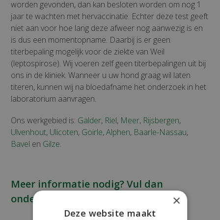
worden gevonden, dan kan besloten worden om nog 1
jaar te wachten met hervaccinatie. Echter deze test geeft
niet aan voor hoe lang deze afweer nog aanwezig is en
is dus een momentopname. Daarbij is er geen
titerbepaling mogelijk voor de ziekte van Weil
(leptospirose). Wij voeren zelf geen titerbepalingen uit bij
ons in de kliniek. Wanneer u uw hond graag wil laten
titeren, kunnen wij na bloedafname het onderzoek in het
laboratorium aanvragen.
Ons werkgebied is:
Galder
,
Riel
,
Meer
,
Rijsbergen
,
Ulvenhout
,
Ulicoten
,
Goirle
,
Alphen
,
Baarle-Nassau
,
Bavel
en
Gilze
.
Meer informatie nodig? Vul dan
onderstaand contactformulier in!
×
Deze website maakt