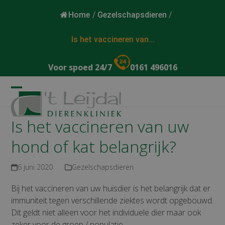
Home
/
Gezelschapsdieren
/
Is het vaccineren van...
Voor spoed 24/7
0161 496016
Open
Close
mobile
mobile
Is het vaccineren van uw
menu
menu
hond of kat belangrijk?
6 juni 2020
Gezelschapsdieren
Bij het vaccineren van uw huisdier is het belangrijk dat er
immuniteit tegen verschillende ziektes wordt opgebouwd.
Dit geldt niet alleen voor het individuele dier maar ook
zeker voor de groep / populatie.