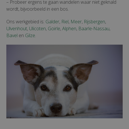
– Probeer ergens te gaan wandelen waar niet geknald
wordt, bijvoorbeeld in een bos.
Ons werkgebied is:
Galder
,
Riel
,
Meer
,
Rijsbergen
,
Ulvenhout
,
Ulicoten
,
Goirle
,
Alphen
,
Baarle-Nassau
,
Bavel
en
Gilze
.