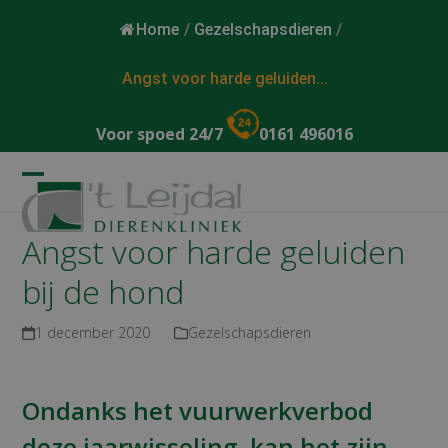
Home
/
Gezelschapsdieren
/
Angst voor harde geluiden...
Voor spoed 24/7
0161 496016
Open
Close
mobile
mobile
Angst voor harde geluiden
menu
menu
bij de hond
1 december 2020
Gezelschapsdieren
Ondanks het vuurwerkverbod
deze jaarwisseling, kan het zijn