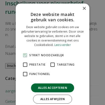
Inschrijven voor nieuwsbrief
×
rundvee
Deze website maakt
gebruik van cookies.
Wilt u het laatste nieuws over rundvee van onze praktijk
Deze website gebruikt cookies om uw
zo snel mogelijk ontvangen? Vul dan hier uw email adres
gebruikerservaring te verbeteren. Door onze
in.
website te gebruiken, stemt u in met alle
cookies in overeenstemming met ons
Cookiebeleid.
Lees verder
Email adres
Naam
STRIKT NOODZAKELIJK
PRESTATIE
TARGETING
FUNCTIONEEL
Categorieën
ALLES ACCEPTEREN
aangeboden
ALLES AFWIJZEN
Geiten