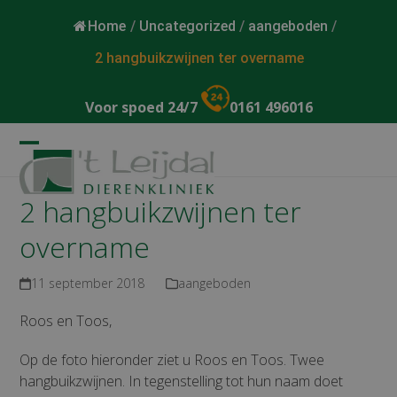
Home
/
Uncategorized
/
aangeboden
/
2 hangbuikzwijnen ter overname
Voor spoed 24/7
0161 496016
Open
Close
mobile
mobile
2 hangbuikzwijnen ter
menu
menu
overname
11 september 2018
aangeboden
Roos en Toos,
Op de foto hieronder ziet u Roos en Toos. Twee
hangbuikzwijnen. In tegenstelling tot hun naam doet