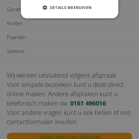
DETAILS WEERGEVEN
Gezelschapsdieren
Koeien
Paarden
Varkens
Wij werken uitsluitend volgens afspraak.
Voor simpele bezoeken kunt u deze direct
online maken. Andere afspraken kunt u
telefonisch maken via:
0161 496016
.
Voor andere vragen kunt u ook bellen of ons
contactformulier invullen.
Maak direct uw afspraak