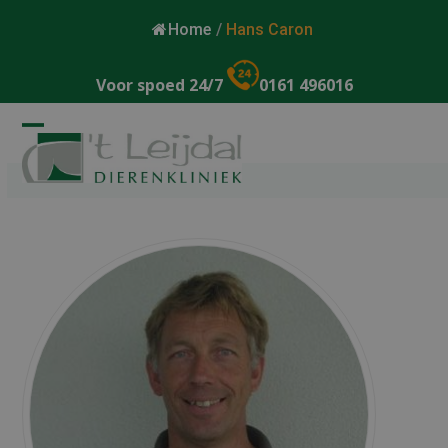
Home
/
Hans Caron
Voor spoed 24/7
0161 496016
Open
Close
mobile
mobile
menu
menu