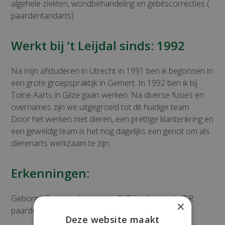
algehele ziekten, wondbehandeling en gebitscorrecties (
paardentandarts)
Werkt bij ’t Leijdal sinds: 1992
Na mijn afstuderen in Utrecht in 1991 ben ik begonnen in
een grote groepspraktijk in Gemert. In 1992 ben ik bij
Toine Aarts in Gilze gaan werken. Na diverse fusies en
overnames zijn we uitgegroeid tot dit huidige team.
Door het werken met dieren, een prettige klantenkring en
een geweldig team is het nog dagelijks een genot om als
dierenarts werkzaam te zijn.
Erkenningen:
Geborgd Rundveedierenarts, GVP (melkgeiten), I&R
×
paardendierenarts en paardentandarts.
Deze website maakt