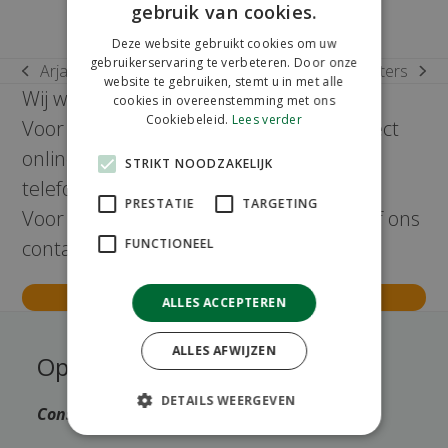
gebruik van cookies.
Deze website gebruikt cookies om uw
gebruikerservaring te verbeteren. Door onze
Arjan van Genugten
Miranda Kanters
previous
next
website te gebruiken, stemt u in met alle
Wij werken uitsluitend volgens afspraak.
cookies in overeenstemming met ons
post:
post:
Cookiebeleid.
Lees verder
Voor simpele bezoeken kunt u deze direct
online maken. Andere afspraken kunt u
STRIKT NOODZAKELIJK
telefonisch maken via:
0161 496016
.
PRESTATIE
TARGETING
Voor andere vragen kunt u ook bellen of ons
FUNCTIONEEL
contactformulier invullen.
Maak direct uw afspraak
ALLES ACCEPTEREN
ALLES AFWIJZEN
Openingstijden
DETAILS WEERGEVEN
Consulten uitsluitend op afspraak.