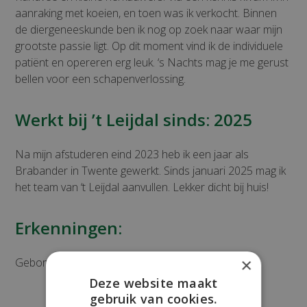
aanraking met koeien, en toen was ik verkocht. Binnen
de diergeneeskunde ben ik nog op zoek naar waar mijn
grootste passie ligt. Op dit moment vind ik de individuele
patiënt en opereren erg leuk. ‘s Nachts mag je me gerust
bellen voor een schapenverlossing.
Werkt bij ’t Leijdal sinds: 2025
Na mijn afstuderen eind 2023 heb ik een jaar als
Brabander in Twente gewerkt. Sinds januari 2025 mag ik
het team van ‘t Leijdal aanvullen. Lekker dicht bij huis!
Erkenningen:
×
Geborgd Rundveedierenarts
Deze website maakt
gebruik van cookies.