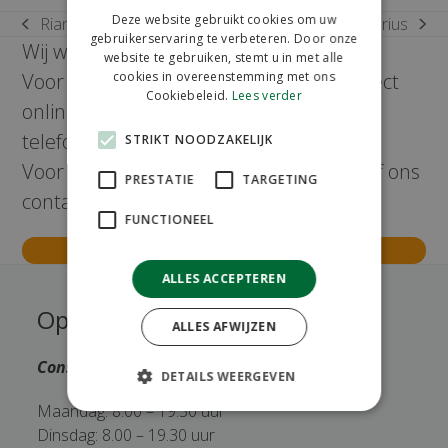
Deze website gebruikt cookies om uw
Rianne Klerx
Hildegard Pistorius
previous
next
gebruikerservaring te verbeteren. Door onze
Wij werken uitsluitend volgens afspraak.
post:
post:
website te gebruiken, stemt u in met alle
cookies in overeenstemming met ons
Voor simpele bezoeken kunt u deze direct
Cookiebeleid.
Lees verder
online maken. Andere afspraken kunt u
telefonisch maken via:
0161 496016
.
STRIKT NOODZAKELIJK
Voor andere vragen kunt u ook bellen of ons
PRESTATIE
TARGETING
contactformulier invullen.
FUNCTIONEEL
Maak direct uw afspraak
ALLES ACCEPTEREN
Openingstijden
ALLES AFWIJZEN
Consulten uitsluitend op afspraak.
DETAILS WEERGEVEN
Maandag: 8.00 – 19.30 uur
Dinsdag: 8.00 – 19.30 uur