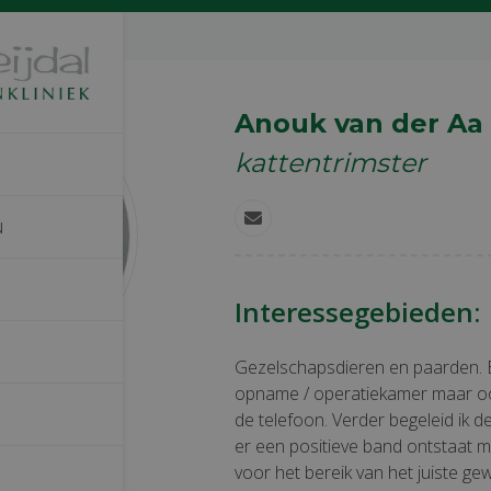
 der Aa
Anouk van der Aa
kattentrimster
E-
N
mail
Interessegebieden:
Gezelschapsdieren en paarden. Bi
opname / operatiekamer maar ook
de telefoon. Verder begeleid ik 
er een positieve band ontstaat me
voor het bereik van het juiste gew