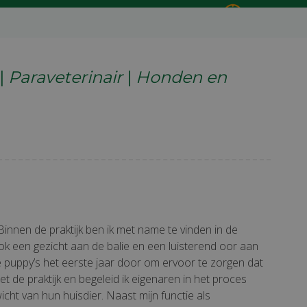
Voor spoed 24/7
0161 496016
|
Paraveterinair
|
Honden en
nnen de praktijk ben ik met name te vinden in de
 een gezicht aan de balie en een luisterend oor aan
de puppy’s het eerste jaar door om ervoor te zorgen dat
t de praktijk en begeleid ik eigenaren in het proces
icht van hun huisdier. Naast mijn functie als