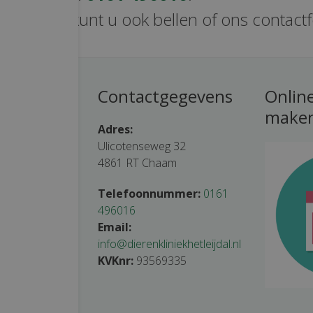
e vragen kunt u ook bellen of ons contact
tijden
Contactgegevens
Onlin
make
tsluitend op
Adres:
Ulicotenseweg 32
4861 RT Chaam
 – 19.30 uur
– 19.30 uur
Telefoonnummer:
0161
0 – 18.30 uur
496016
00 – 18.30 uur
Email:
– 19.30 uur
info@dierenkliniekhetleijdal.nl
 – 12.30 uur
KVKnr:
93569335
oten