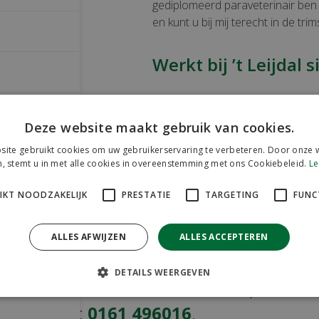
gediplomeerd paraveterinair ben 
en kunt u bij mij terecht in de trims
Werkt bij ’t Leijdal 
In 2009 ben ik als stagiaire parav
werkzaam in de kliniek. In het b
Deze website maakt gebruik van cookies.
maar later ook in Chaam. In 201
ite gebruikt cookies om uw gebruikerservaring te verbeteren. Door onze w
welke ik succesvol heb afgerond.
, stemt u in met alle cookies in overeenstemming met ons Cookiebeleid.
Le
Ik hoop u en uw huisdier te moge
MAKEN
IKT NOODZAKELIJK
PRESTATIE
TARGETING
FUNC
ALLES AFWIJZEN
ALLES ACCEPTEREN
es
 uitsluitend volgens afspraak. Voor simpel
DETAILS WEERGEVEN
e direct online maken. Andere afspraken k
h maken via:
0161 496016
.